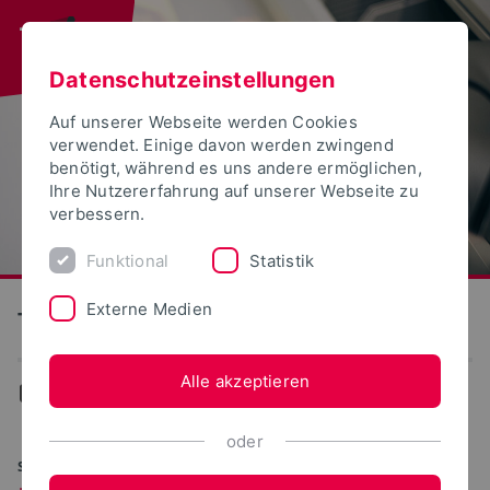
Datenschutzeinstellungen
Auf unserer Webseite werden Cookies
verwendet. Einige davon werden zwingend
benötigt, während es uns andere ermöglichen,
Ihre Nutzererfahrung auf unserer Webseite zu
verbessern.
Funktional
Statistik
Externe Medien
Technische Hochschule Ostwestfalen-Lippe
Alle akzeptieren
...
Infrastruktur
oder
STARKER PARTNER DER WIRTSCHAFT