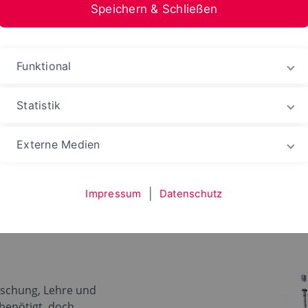
Speichern & Schließen
stfalen-Lippe
Funktional
nsfer
TRiNNOVATION OWL
Impulsprojekte
Statistik
Externe Medien
Impressum
|
Datenschutz
schung, Lehre und
enötigt, doch