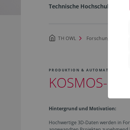
Technische Hochschule Ostwe
TH OWL
Forschung
Tra
PRODUKTION & AUTOMATION
KOSMOS-3D
Hintergrund und Motivation:
Hochwertige 3D-Daten werden in For
angewandten Projekten zunehmend b