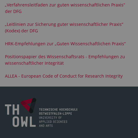
„Verfahrensleitfaden zur guten wissenschaftlichen Praxis“
der DFG
„Leitlinien zur Sicherung guter wissenschaftlicher Praxis“
(Kodex) der DFG
HRK-Empfehlungen zur „Guten Wissenschaftlichen Praxis“
Positionspapier des Wissenschaftsrats - Empfehlungen zu
wissenschaftlicher Integrität
ALLEA - European Code of Conduct for Research Integrity