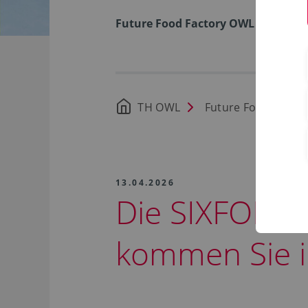
Future Food Factory OWL
TH OWL
Future Food Facto
13.04.2026
Die SIXFOLD 
kommen Sie i