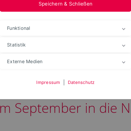
Speichern & Schließen
Funktional
Statistik
ry OWL
Aktuelles
Externe Medien
Impressum
|
Datenschutz
Abschlusskonferenz n
m September in die N