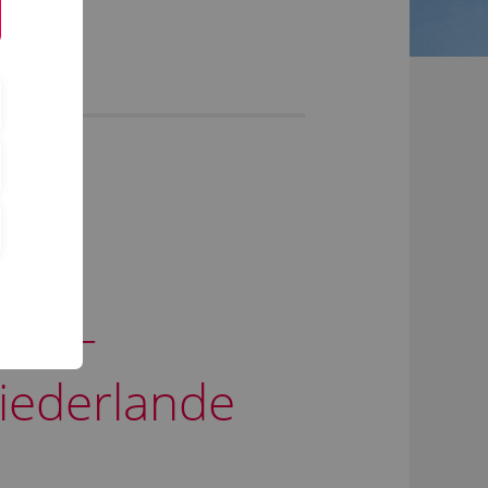
aht –
iederlande