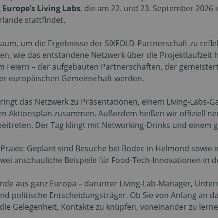
 Europe’s Living Labs
, die am 22. und 23. September 2026 
lande stattfindet.
Raum, um die Ergebnisse der SIXFOLD-Partnerschaft zu reflek
en, wie das entstandene Netzwerk über die Projektlaufzeit 
 zum Feiern – der aufgebauten Partnerschaften, der gemeist
rer europäischen Gemeinschaft werden.
ringt das Netzwerk zu Präsentationen, einem Living-Labs-G
Aktionsplan zusammen. Außerdem heißen wir offiziell neu
beitreten. Der Tag klingt mit Networking-Drinks und eine
 Praxis: Geplant sind Besuche bei Bodec in Helmond sowie
 zwei anschauliche Beispiele für Food-Tech-Innovationen in d
ende aus ganz Europa – darunter Living-Lab-Manager, Unt
nd politische Entscheidungsträger. Ob Sie von Anfang an d
 die Gelegenheit, Kontakte zu knüpfen, voneinander zu ler