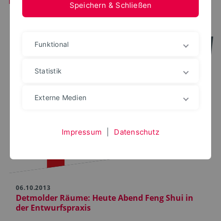
Speichern & Schließen
Funktional
Statistik
Externe Medien
Impressum
|
Datenschutz
06.10.2013
Detmolder Räume: Heute Abend Feng Shui in
der Entwurfspraxis