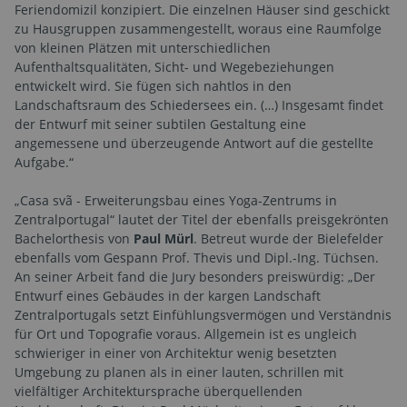
Feriendomizil konzipiert. Die einzelnen Häuser sind geschickt
zu Hausgruppen zusammengestellt, woraus eine Raumfolge
von kleinen Plätzen mit unterschiedlichen
Aufenthaltsqualitäten, Sicht- und Wegebeziehungen
entwickelt wird. Sie fügen sich nahtlos in den
Landschaftsraum des Schiedersees ein. (…) Insgesamt findet
der Entwurf mit seiner subtilen Gestaltung eine
angemessene und überzeugende Antwort auf die gestellte
Aufgabe.“
„Casa svã - Erweiterungsbau eines Yoga-Zentrums in
Zentralportugal“ lautet der Titel der ebenfalls preisgekrönten
Bachelorthesis von
Paul Mürl
. Betreut wurde der Bielefelder
ebenfalls vom Gespann Prof. Thevis und Dipl.-Ing. Tüchsen.
An seiner Arbeit fand die Jury besonders preiswürdig: „Der
Entwurf eines Gebäudes in der kargen Landschaft
Zentralportugals setzt Einfühlungsvermögen und Verständnis
für Ort und Topografie voraus. Allgemein ist es ungleich
schwieriger in einer von Architektur wenig besetzten
Umgebung zu planen als in einer lauten, schrillen mit
vielfältiger Architektursprache überquellenden