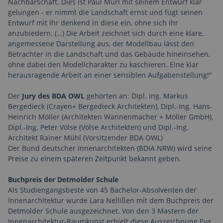
Nachbarschaft. Dies ist Paul Mürl mit seinem Entwurf klar
gelungen - er nimmt die Landschaft ernst und fügt seinen
Entwurf mit ihr denkend in diese ein, ohne sich ihr
anzubiedern. (…) Die Arbeit zeichnet sich durch eine klare,
angemessene Darstellung aus, der Modellbau lässt den
Betrachter in die Landschaft und das Gebäude hineinsehen,
ohne dabei den Modellcharakter zu kaschieren. Eine klar
herausragende Arbeit an einer sensiblen Aufgabenstellung!“
Der
Jury des BDA OWL
gehörten an: Dipl. Ing. Markus
Bergedieck (Crayen+ Bergedieck Architekten), Dipl.-Ing. Hans-
Heinrich Möller (Architekten Wannenmacher + Möller GmbH),
Dipl.-Ing. Peter Völse (Völse Architekten) und Dipl.-Ing.
Architekt Rainer Mühl (Vorsitzender BDA OWL)
Der Bund deutscher Innenarchitekten (BDIA NRW) wird seine
Preise zu einem späteren Zeitpunkt bekannt geben.
Buchpreis der Detmolder Schule
Als Studiengangsbeste von 45 Bachelor-Absolventen der
Innenarchitektur wurde Lara Nellißen mit dem Buchpreis der
Detmolder Schule ausgezeichnet. Von den 3 Mastern der
Innenarchitektur-Raumkunst erhielt diese Auszeichnung Eva