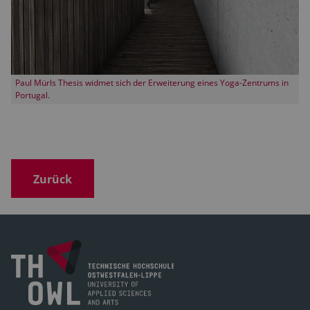
Paul Mürls Thesis widmet sich der Erweiterung eines Yoga-Zentrums in
Portugal.
Zurück