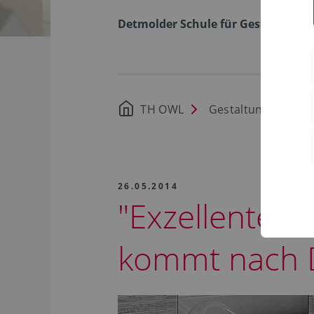
Detmolder Schule für Gestaltung
TH OWL
Gestaltung
Ne
26.05.2014
"Exzellenter 
kommt nach 