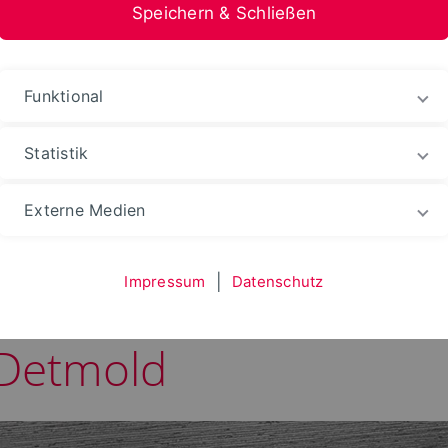
Speichern & Schließen
Funktional
Statistik
ws
Externe Medien
Impressum
|
Datenschutz
Zeitzeuge des deutsch
Detmold