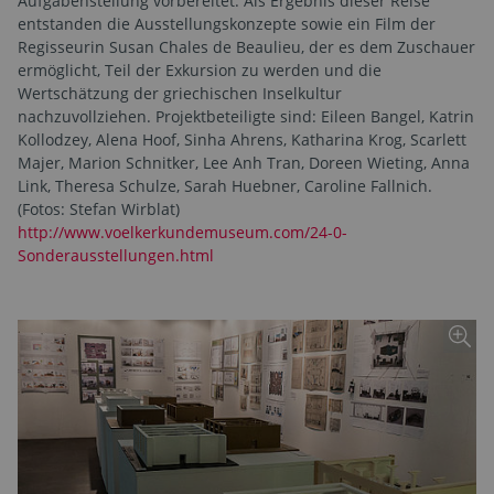
Aufgabenstellung vorbereitet. Als Ergebnis dieser Reise
entstanden die Ausstellungskonzepte sowie ein Film der
Regisseurin Susan Chales de Beaulieu, der es dem Zuschauer
ermöglicht, Teil der Exkursion zu werden und die
Wertschätzung der griechischen Inselkultur
nachzuvollziehen. Projektbeteiligte sind: Eileen Bangel, Katrin
Kollodzey, Alena Hoof, Sinha Ahrens, Katharina Krog, Scarlett
Majer, Marion Schnitker, Lee Anh Tran, Doreen Wieting, Anna
Link, Theresa Schulze, Sarah Huebner, Caroline Fallnich.
(Fotos: Stefan Wirblat)
http://www.voelkerkundemuseum.com/24-0-
Sonderausstellungen.html