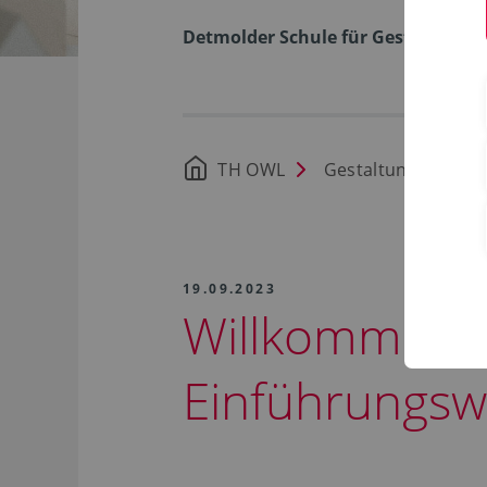
Detmolder Schule für Gestaltung
TH OWL
Gestaltung
Ne
19.09.2023
Willkommen 
Einführungs