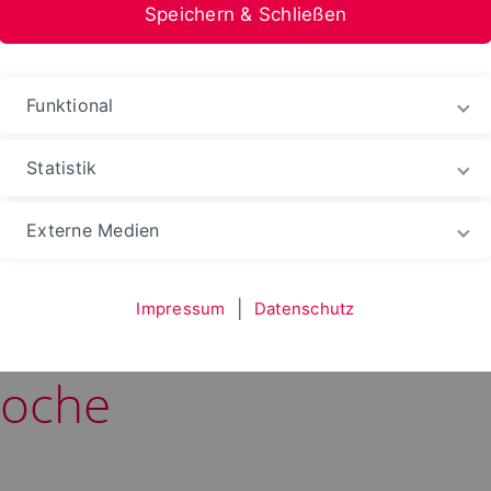
Speichern & Schließen
Funktional
Statistik
ws
Externe Medien
Impressum
|
Datenschutz
an der TH OWL! Das 
woche