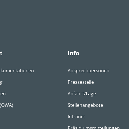
t
Info
okumentationen
Ansprechpersonen
ng
Pressestelle
ren
Anfahrt/Lage
 (OWA)
Stellenangebote
Intranet
Präsidiumsmitteilungen