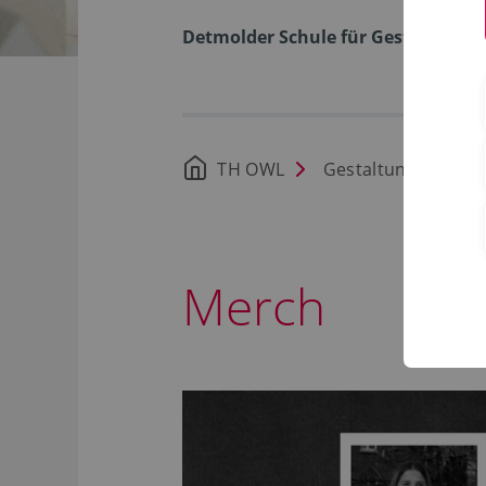
Detmolder Schule für Gestaltung
TH OWL
Gestaltung
Fa
Merch