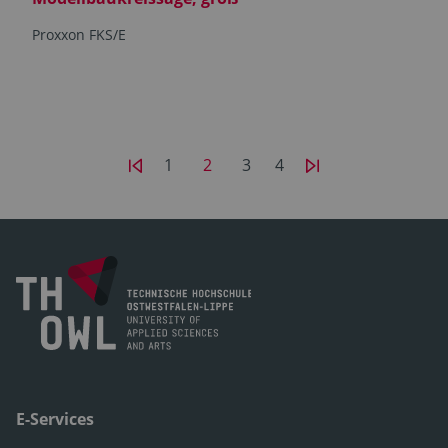
Proxxon FKS/E
1
2
3
4
E-Services