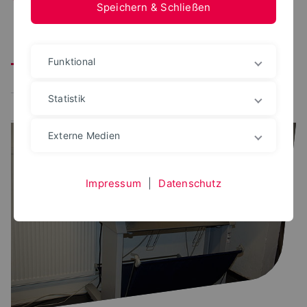
Speichern & Schließen
Alle
CAD-Labor
FabLab
Fotolabor
Funktional
Modellbau I
Modellbau II
Lichtlabor
Statistik
Plottraum
Tischlerei
Externe Medien
Impressum
|
Datenschutz