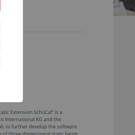
atic Extension SchüCal” is a
o International KG and the
 to further develop the software
n of three-dimensional static beam