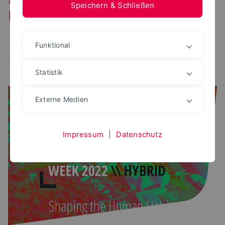
Speichern & Schließen
Forschungsbereich
Funktional
Alle
perceptionLab
constructionLab
Statistik
urbanLab
nextPlace
IDS
Externe Medien
Impressum
|
Datenschutz