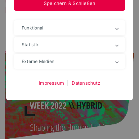
Speichern & Schließen
Forschungsbereich
Funktional
Alle
perceptionLab
constructionLab
urbanLab
nextPlace
IDS
Statistik
Externe Medien
Impressum
|
Datenschutz