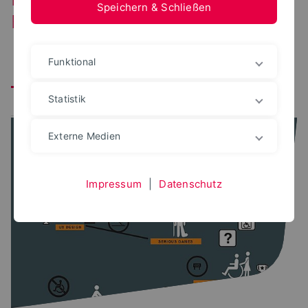
Speichern & Schließen
Forschungsbereich
Funktional
Alle
perceptionLab
constructionLab
Statistik
urbanLab
nextPlace
IDS
Externe Medien
Impressum
|
Datenschutz