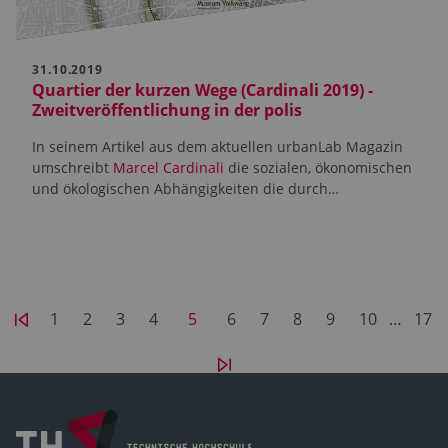
31.10.2019
Quartier der kurzen Wege (Cardinali 2019) -
Zweitveröffentlichung in der polis
In seinem Artikel aus dem aktuellen urbanLab Magazin
umschreibt
Marcel Cardinali
die sozialen, ökonomischen
und ökologischen Abhängigkeiten die durch…
1
2
3
4
5
6
7
8
9
10
…
17