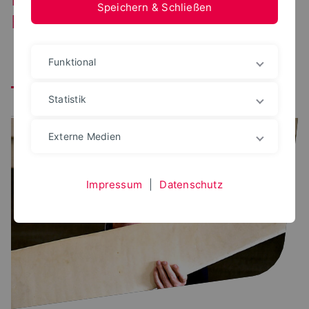
Speichern & Schließen
Forschungsbereich
Funktional
Alle
perceptionLab
constructionLab
Statistik
urbanLab
nextPlace
IDS
Externe Medien
Impressum
|
Datenschutz