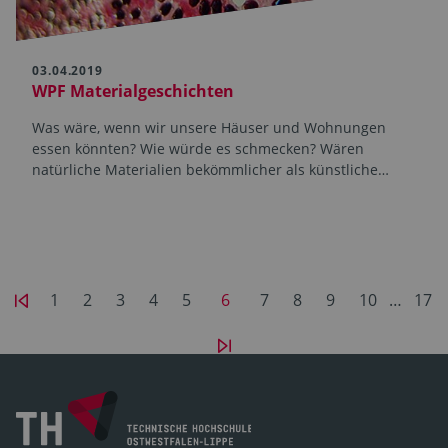
03.04.2019
WPF Materialgeschichten
Was wäre, wenn wir unsere Häuser und Wohnungen
essen könnten? Wie würde es schmecken? Wären
natürliche Materialien bekömmlicher als künstliche…
1
2
3
4
5
6
7
8
9
10
…
17