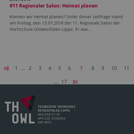
#11 Regionaler Salon: Heimat planen
Können wir Heimat planen? Unter dieser Leitfrage stand
am Freitag, den 13.07.2018 der 11. Regionale Salon der
Hochschule Ostwestfalen-Lippe. Er war…
1
…
2
3
4
5
6
7
8
9
10
11
…
17