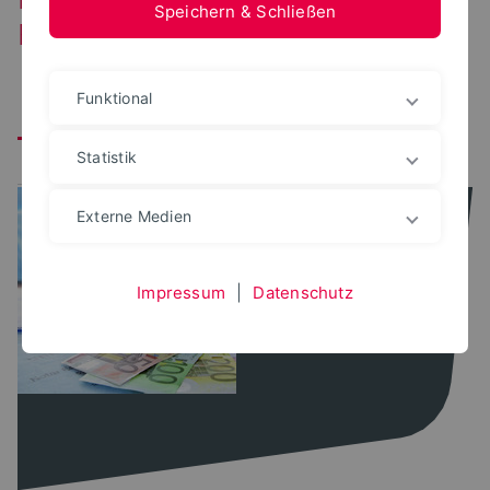
Speichern & Schließen
Forschungsbereich
Funktional
Alle
perceptionLab
constructionLab
Statistik
urbanLab
nextPlace
IDS
Externe Medien
Impressum
|
Datenschutz