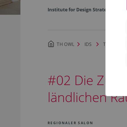
Institute for Design Strategies
TH OWL
IDS
Transfer
#02 Die Zukun
ländlichen R
REGIONALER SALON