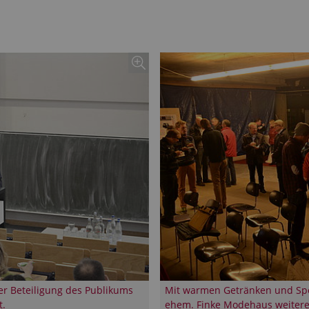
er Beteiligung des Publikums
Mit warmen Getränken und Spe
t.
ehem. Finke Modehaus weitere