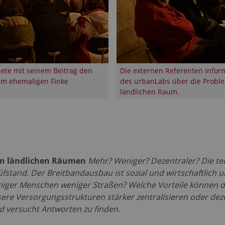
nete mit seinem Beitrag den
Die externen Referenten info
im ehemaligen Finke
des urbanLabs über die Proble
ländlichen Raum.
den ländlichen Räumen
Mehr? Weniger? Dezentraler? Die tec
tand. Der Breitbandausbau ist sozial und wirtschaftlich une
niger Menschen weniger Straßen? Welche Vorteile können d
ere Versorgungsstrukturen stärker zentralisieren oder deze
nd versucht Antworten zu finden.