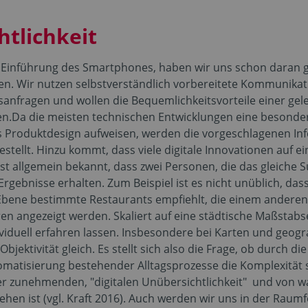
htlichkeit
eit Einführung des Smartphones, haben wir uns schon daran
nen. Wir nutzen selbstverständlich vorbereitete Kommunikat
nsanfragen und wollen die Bequemlichkeitsvorteile einer ge
en.Da die meisten technischen Entwicklungen eine besond
es Produktdesign aufweisen, werden die vorgeschlagenen I
gestellt. Hinzu kommt, dass viele digitale Innovationen auf
 ist allgemein bekannt, dass zwei Personen, die das gleiche
Ergebnisse erhalten. Zum Beispiel ist es nicht unüblich, da
Ebene bestimmte Restaurants empfiehlt, die einem anderen
 angezeigt werden. Skaliert auf eine städtische Maßstabse
viduell erfahren lassen. Insbesondere bei Karten und geogr
jektivität gleich. Es stellt sich also die Frage, ob durch die 
tomatisierung bestehender Alltagsprozesse die Komplexität
ner zunehmenden, "digitalen Unübersichtlichkeit" und von
hen ist (vgl. Kraft 2016). Auch werden wir uns in der Rau