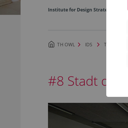
Institute for Design Strategies
TH OWL
IDS
Transfer
#8 Stadt der Z