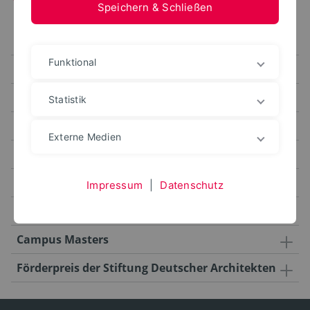
Speichern & Schließen
Infrastructures Photo Contest
Funktional
NEB Trophy 2026 - Design Competition
Bundesstiftung Baukultur - "30 m³ Baukultur"
Statistik
Westfälischer Preis für Baukultur 2025
Externe Medien
Bundespreis Ecodesign
BLICKFANG Studierendenwettbewerb
Impressum
|
Datenschutz
Digital Art Contest
Campus Masters
Förderpreis der Stiftung Deutscher Architekten