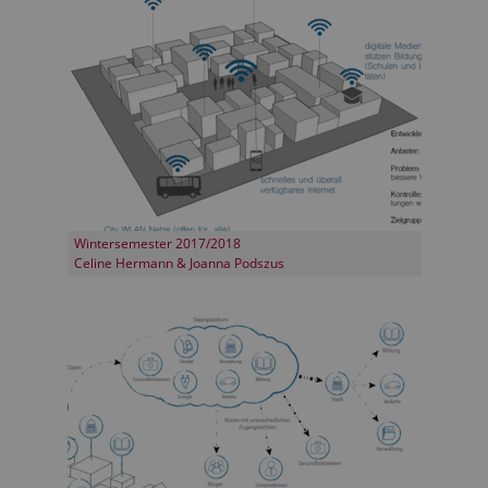
Wintersemester 2017/2018
Celine Hermann & Joanna Podszus