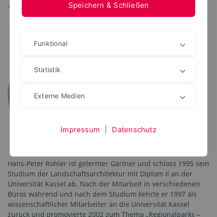
Speichern & Schließen
Team
Funktional
PROF. DR.
Hans-Peter Rohler
Statistik
+49 5271 687 7488
hans-peter.rohler@th-owl.de
Raum: 4.103
Externe Medien
Vorsitz PA
Landschaftsarchitektur (M.Sc.)
Impressum
|
Datenschutz
Hans-Peter Rohler ist gelernter Gärtner und schloss 1995 sein
Studium der Landschaftsarchitektur mit Diplom II an der
Universität Kassel ab. Nach der Mitarbeit in verschiedenen
Büros während und nach dem Studium kehrte er 1997 als
wissenschaftlicher Mitarbeiter an die Universität Kassel
zurück und promovierte 2002 zum Thema „Regionalparks –