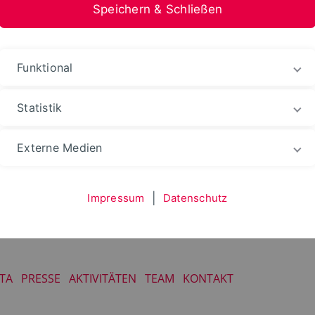
Speichern & Schließen
Funktional
Statistik
udium
Fachgebiete
Humanwissenschaften
A
Externe Medien
Impressum
|
Datenschutz
ITA
PRESSE
AKTIVITÄTEN
TEAM
KONTAKT