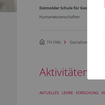
Detmolder Schule für Gestaltung
Humanwissenschaften
TH OWL
Gestaltung
St
Aktivitäten
AKTUELLES
LEHRE
FORSCHUNG
V