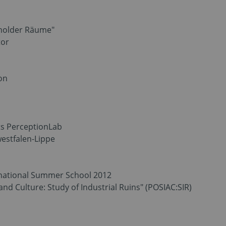
tmolder Räume"
tor
ion
ts PerceptionLab
estfalen-Lippe
rnational Summer School 2012
and Culture: Study of Industrial Ruins" (POSIAC:SIR)