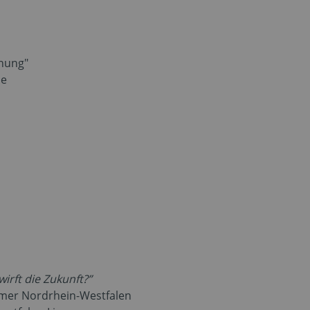
anung"
pe
wirft die Zukunft?”
mmer Nordrhein-Westfalen