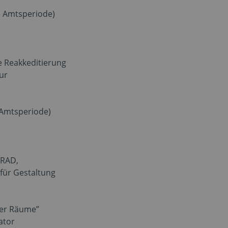
e Amtsperiode)
ie Reakkeditierung
ur
 Amtsperiode)
GRAD,
 für Gestaltung
der Räume”
ator