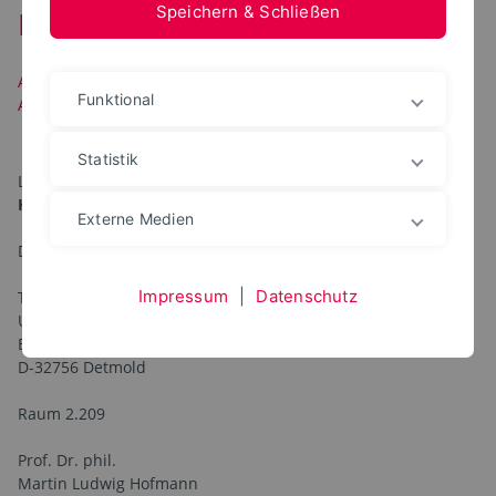
Speichern & Schließen
Kontakt
AKTUELLES
LEHRE
FORSCHUNG
VITA
PRESSE
Funktional
AKTIVITÄTEN
TEAM
KONTAKT
Statistik
Lehrgebiet
Humanwissenschaften
Externe Medien
Detmolder Schule für Gestaltung
Impressum
|
Datenschutz
Technische Hochschule Ostwestfalen-Lippe
University of Applied Sciences and Arts
Emilienstraße 45
D-32756 Detmold
Raum 2.209
Prof. Dr. phil.
Martin Ludwig Hofmann