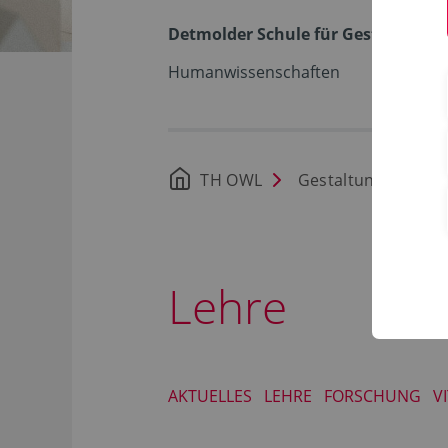
Detmolder Schule für Gestaltung
Humanwissenschaften
TH OWL
Gestaltung
St
Lehre
AKTUELLES
LEHRE
FORSCHUNG
V