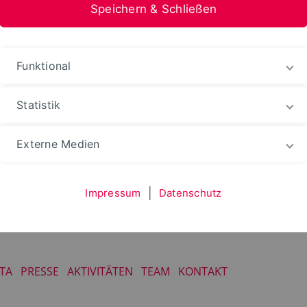
Speichern & Schließen
Funktional
Statistik
udium
Fachgebiete
Humanwissenschaften
L
Externe Medien
Impressum
|
Datenschutz
ITA
PRESSE
AKTIVITÄTEN
TEAM
KONTAKT