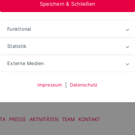
Speichern & Schließen
Funktional
Statistik
udium
Fachgebiete
Humanwissenschaften
V
Externe Medien
Impressum
|
Datenschutz
ITA
PRESSE
AKTIVITÄTEN
TEAM
KONTAKT