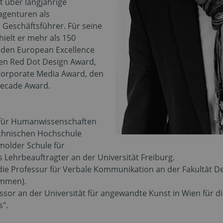
 über langjährige
agenturen als
d Geschäftsführer. Für seine
hielt er mehr als 150
 den European Excellence
en Red Dot Design Award,
Corporate Media Award, den
Decade Award.
 für Humanwissenschaften
echnischen Hochschule
molder Schule für
s Lehrbeauftragter an der Universität Freiburg.
e Professur für Verbale Kommunikation an der Fakultät 
ommen).
or an der Universität für angewandte Kunst in Wien für d
s".