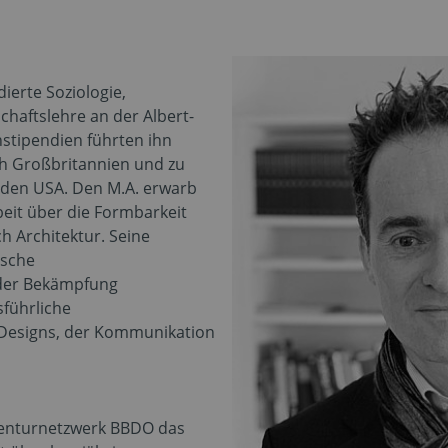
ierte Soziologie,
chaftslehre an der Albert-
nstipendien führten ihn
h Großbritannien und zu
 den USA. Den M.A. erwarb
beit über die Formbarkeit
 Architektur. Seine
ische
 der Bekämpfung
sführliche
 Designs, der Kommunikation
genturnetzwerk BBDO das