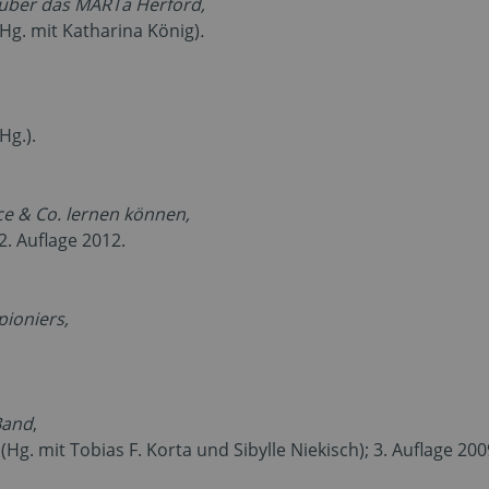
e über das MARTa Herford,
Hg. mit Katharina König)
.
Hg.).
 & Co. lernen können,
2. Auflage 2012.
pioniers,
Band
,
Hg. mit Tobias F. Korta und Sibylle Niekisch); 3. Auflage 200