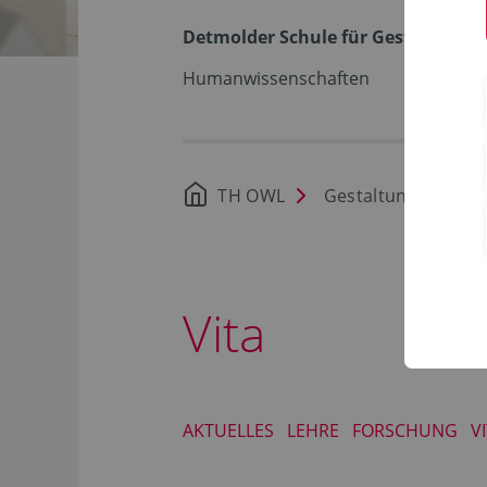
Detmolder Schule für Gestaltung
Humanwissenschaften
TH OWL
Gestaltung
St
Vita
AKTUELLES
LEHRE
FORSCHUNG
V