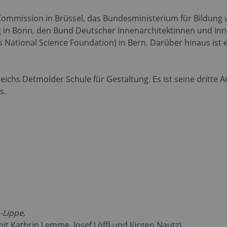
-Kommission in Brüssel, das Bundesministerium für Bildung
 in Bonn, den Bund Deutscher Innenarchitektinnen und Inne
 National Science Foundation) in Bern. Darüber hinaus ist 
ichs Detmolder Schule für Gestaltung. Es ist seine dritte A
s.
-Lippe,
t Kathrin Lemme, Josef Löffl und Jürgen Nautz).