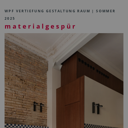
WPF VERTIEFUNG GESTALTUNG RAUM | SOMMER
2025
m a t e r i a l g e s p ü r