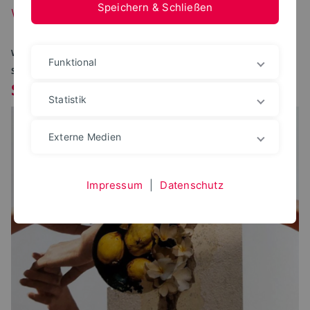
Speichern & Schließen
WPF
WPF DS W25 / DS W 022 / DS W14 / DS W 012 |
Funktional
SOMMER 2026
Sammelsurien
Statistik
Externe Medien
Impressum
|
Datenschutz