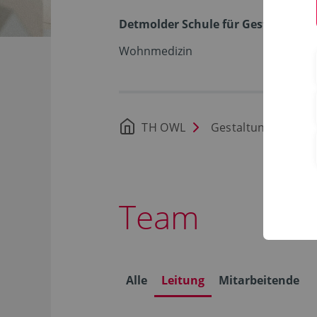
Detmolder Schule für Gestaltung
Wohnmedizin
TH OWL
Gestaltung
St
Team
Alle
Leitung
Mitarbeitende