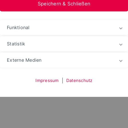
Speichern & Schließen
Funktional
Statistik
udium
Fachgebiete
Wohnmedizin
Team
Externe Medien
Impressum
|
Datenschutz