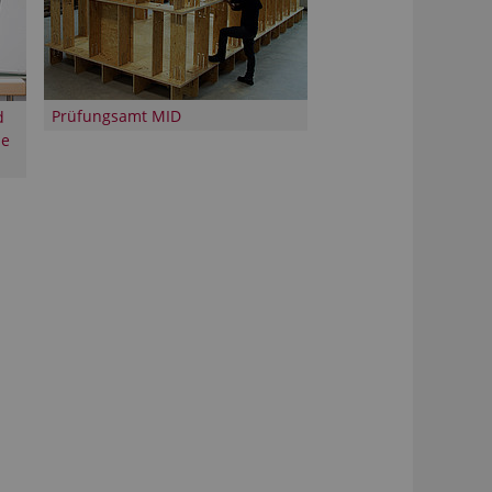
Prüfungsamt MID
d
le