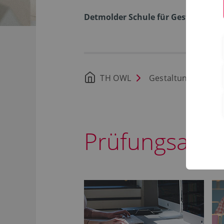
Detmolder Schule für Gestaltung
TH OWL
Gestaltung
St
Prüfungsamt