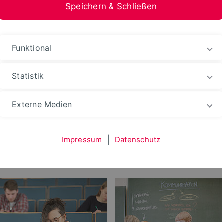
Speichern & Schließen
Funktional
Statistik
udium
Prüfungs­ämter
Prüfungsamt
Externe Medien
Impressum
|
Datenschutz