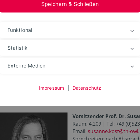
Speichern & Schließen
Funktional
Statistik
udium
Prüfungs­ämter
Prüfungsausschüsse
Externe Medien
Impressum
|
Datenschutz
Vorsitzender Prof. Dr. Sus
Raum: 4.209 | Tel: +49 (0)52
Email:
susanne.kost@th-owl
Sprechzeiten: nach Absprac