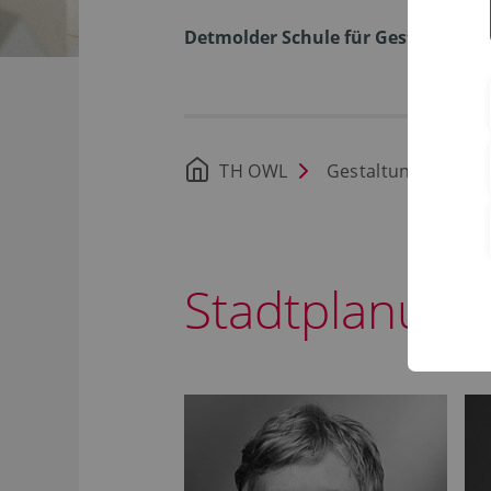
Detmolder Schule für Gestaltung
TH OWL
Gestaltung
St
Stadtplanung