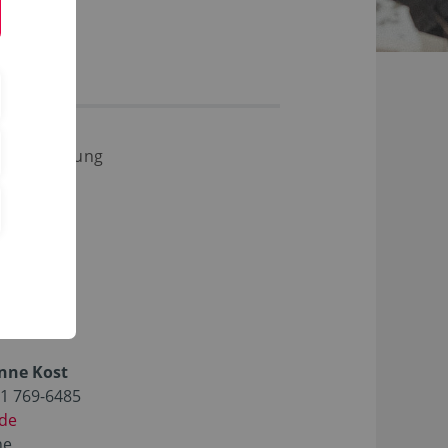
Stadtplanung
anne Kost
31 769-6485
.de
he