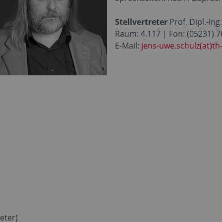
Stellvertreter
Prof. Dipl.-In
Raum: 4.117 | Fon: (05231) 
E-Mail:
jens-uwe.schulz(at)th
n
reter)