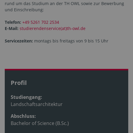
rund um das Studium an der TH OWL sowie zur Bewerbung
und Einschreibung:
Telefon:
+49 5261 702 2534
E-Mail:
studierendenservice(at)th-owl.de
Servicezeiten:
montags bis freitags von 9 bis 15 Uhr
Profil
Studiengang:
Landschaftsarchitektur
Abschluss:
Bachelor of Science (B.Sc.)