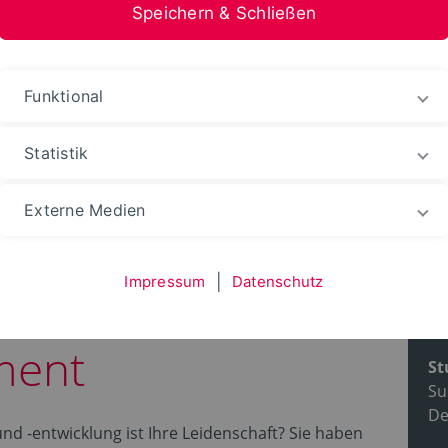
Speichern & Schließen
Funktional
Statistik
udium
Studiengänge
Externe Medien
Impressum
|
Datenschutz
Landscape Design
Pr
ment
St
Su
De
nd -entwicklung ist Ihre Leidenschaft? Sie haben