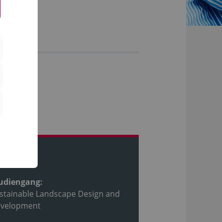
ofil
udiengang:
stainable Landscape Design and
velopment