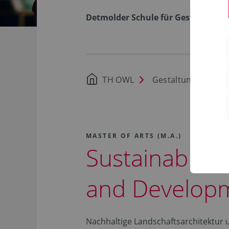
Detmolder Schule für Gestaltung
TH OWL
Gestaltung
St
MASTER OF ARTS (M.A.)
Sustainable 
and Develop
Nachhaltige Landschaftsarchitektur u