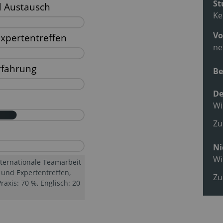
St
Ke
Vo
ne
Be
De
Wi
Zu
Ni
Wi
nternationale Teamarbeit
 und Expertentreffen,
Zu
axis: 70 %, Englisch: 20