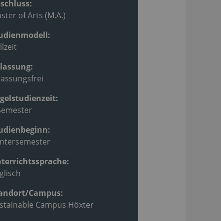
schluss:
ster of Arts (M.A.)
udienmodell:
llzeit
lassung:
lassungsfrei
gelstudienzeit:
Semester
udienbeginn:
ntersemester
terrichtssprache:
glisch
andort/Campus:
stainable Campus Höxter