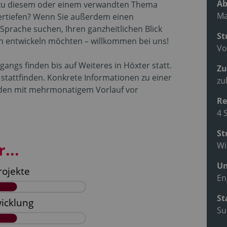
Ab
 zu diesem oder einem verwandten Thema
Ma
vertiefen? Wenn Sie außerdem einen
 Sprache suchen, Ihren ganzheitlichen Blick
St
n entwickeln möchten – willkommen bei uns!
Vo
angs finden bis auf Weiteres in Höxter statt.
Zu
ld stattfinden. Konkrete Informationen zu einer
zu
den mit mehrmonatigem Vorlauf vor
Re
4 
St
...
Wi
Un
En
St
Su