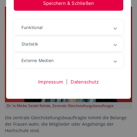
Speichern & Schließen
Funktional
Statistik
Externe Medien
Impressum
|
Datenschutz
Dr.'in Meike Seidel-Kehde, Zentrale Gleichstellungsbeauftragte
Die zentrale Gleichstellungsbeauftragte nimmt die Belange
der Frauen wahr, die Mitglieder oder Angehörige der
Hochschule sind.