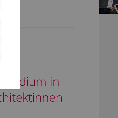
 Studium in
chitektinnen