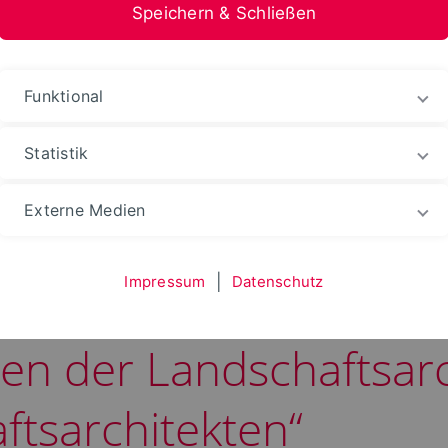
Speichern & Schließen
Funktional
Statistik
Aktuelles
Externe Medien
Impressum
|
Datenschutz
er Genderstudie „Vom
en der Landschaftsar
ftsarchitekten“