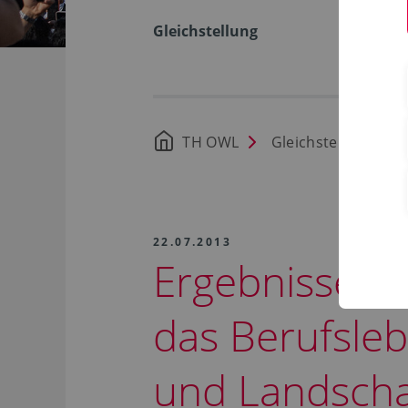
Gleichstellung
TH OWL
Gleichstellung
22.07.2013
Ergebnisse d
das Berufsleb
und Landscha