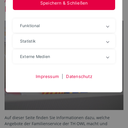
Speichern & Schließen
Beschäftigte
Funktional
Statistik
Externe Medien
Impressum
|
Datenschutz
Auf dieser Seite finden Sie Informationen dazu, welche
Angebote der Familienservice der TH OWL macht und