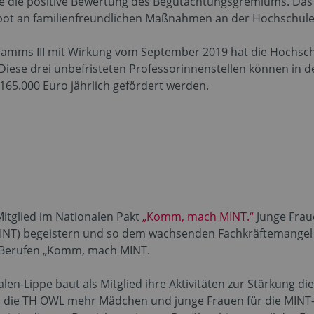
ule die positive Bewertung des Begutachtungsgremiums. Da
ot an familienfreundlichen Maßnahmen an der Hochschule
mms III mit Wirkung vom September 2019 hat die Hochschul
Diese drei unbefristeten Professorinnenstellen können in de
165.000 Euro jährlich gefördert werden.
itglied im Nationalen Pakt
„Komm, mach MINT.“
Junge Frau
INT) begeistern und so dem wachsenden Fachkräftemangel b
T-Berufen „Komm, mach MINT.
en-Lippe baut als Mitglied ihre Aktivitäten zur Stärkung di
ill die TH OWL mehr Mädchen und junge Frauen für die MIN