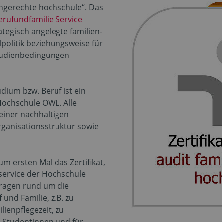
iengerechte hochschule“. Das
erufundfamilie Service
rategisch angelegte familien-
olitik beziehungsweise für
tudienbedingungen
dium bzw. Beruf ist ein
Hochschule OWL. Alle
einer nachhaltigen
ganisationsstruktur sowie
um ersten Mal das Zertifikat,
service der Hochschule
Fragen rund um die
und Familie, z.B. zu
ienpflegezeit, zu
 Studentinnen und für