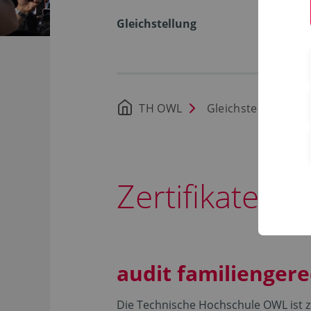
Gleichstellung
TH OWL
Gleichstellung
Zertifikate u
audit familienger
Die Technische Hochschule OWL ist z