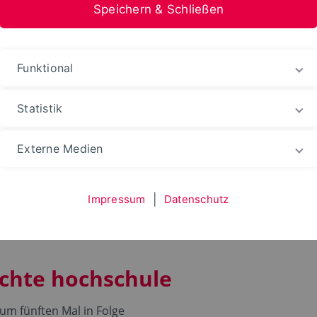
Speichern & Schließen
Funktional
Statistik
Zertifikate und Kooperationen
Externe Medien
nd Kooperationen
Impressum
|
Datenschutz
echte hochschule
um fünften Mal in Folge