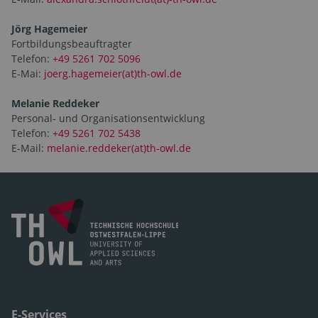
Jörg Hagemeier
Fortbildungsbeauftragter
Telefon:
+49 5261 702 5096
E-Mai:
joerg.hagemeier(at)th-owl.de
Melanie Reddeker
Personal- und Organisationsentwicklung
Telefon:
+49 5261 702 5438
E-Mail:
melanie.reddeker(at)th-owl.de
E-Services