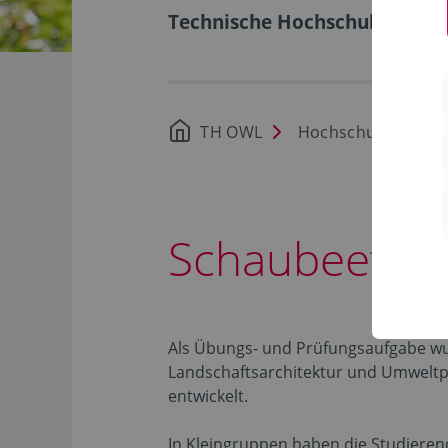
Technische Hochschule Ostwe
TH OWL
Hochschule
Z
Schaubeete d
Als Übungs- und Prüfungsaufgabe w
Landschaftsarchitektur und Umweltpl
entwickelt.
In Kleingruppen haben die Studiere