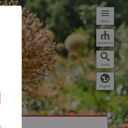
Menü
Quicklinks
Suche
English