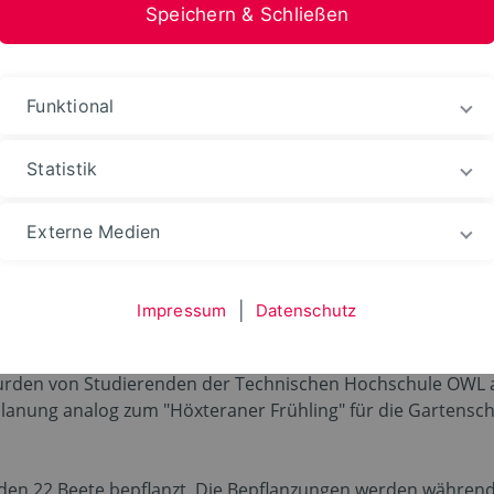
Speichern & Schließen
stfalen-Lippe
Funktional
entrale Themen
Landesgartenschau 2023
Schaub
Statistik
Externe Medien
er Studierenden
Impressum
|
Datenschutz
urden von Studierenden der Technischen Hochschule OWL 
anung analog zum "Höxteraner Frühling" für die Gartensch
nden 22 Beete bepflanzt. Die Bepflanzungen werden währe