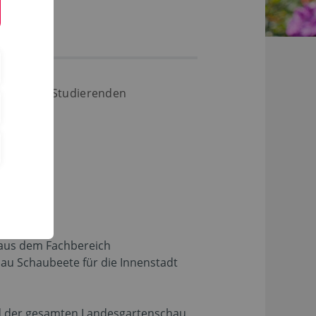
eete der Studierenden
aus dem Fachbereich
au Schaubeete für die Innenstadt
nd der gesamten Landesgartenschau