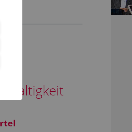
hhaltigkeit
rtel