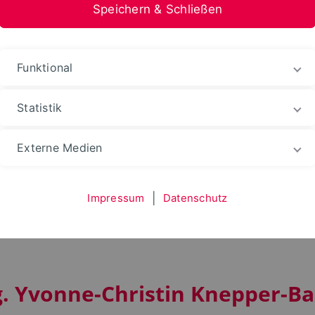
Speichern & Schließen
stfalen-Lippe
Funktional
ganisation
Organe und Gremien
Präsidium
Statistik
 Nachhaltigkeit
Externe Medien
Impressum
|
Datenschutz
in für Bildung und Nac
g. Yvonne-Christin Knepper-Ba