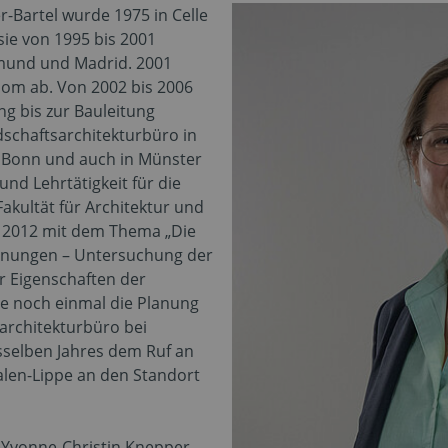
r-Bartel wurde 1975 in Celle
sie von 1995 bis 2001
tmund und Madrid. 2001
lom ab. Von 2002 bis 2006
g bis zur Bauleitung
ndschaftsarchitekturbüro in
, Bonn und auch in Münster
und Lehrtätigkeit für die
akultät für Architektur und
r 2012 mit dem Thema „Die
ünungen – Untersuchung der
 Eigenschaften der
ie noch einmal die Planung
architekturbüro bei
esselben Jahres dem Ruf an
len-Lippe an den Standort
. Yvonne-Christin Knepper-