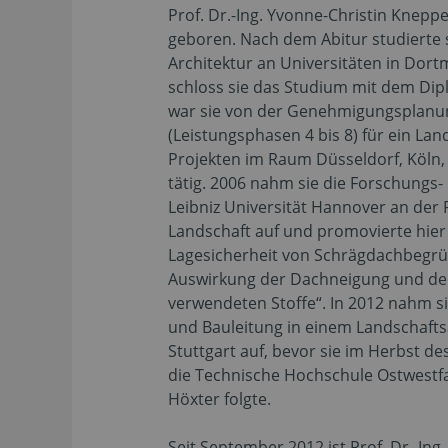
Prof. Dr.-Ing. Yvonne-Christin Kneppe
geboren. Nach dem Abitur studierte 
Architektur an Universitäten in Dor
schloss sie das Studium mit dem Dip
war sie von der Genehmigungsplanun
(Leistungsphasen 4 bis 8) für ein La
Projekten im Raum Düsseldorf, Köln
tätig. 2006 nahm sie die Forschungs- 
Leibniz Universität Hannover an der F
Landschaft auf und promovierte hie
Lagesicherheit von Schrägdachbegr
Auswirkung der Dachneigung und der
verwendeten Stoffe“. In 2012 nahm s
und Bauleitung in einem Landschafts
Stuttgart auf, bevor sie im Herbst d
die Technische Hochschule Ostwestfa
Höxter folgte.
Seit September 2012 ist Prof. Dr.-Ing