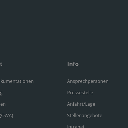
t
Info
okumentationen
Ansprechpersonen
ng
Pressestelle
ren
Anfahrt/Lage
 (OWA)
Stellenangebote
Intranet