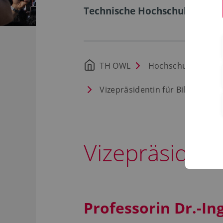
Technische Hochschule Ostwe
TH OWL
Hochschule
Or
Vizepräsidentin für Bildung und
Vizepräsident
Professorin Dr.-In