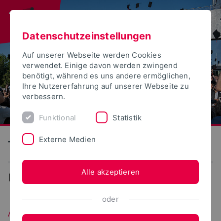
Datenschutzeinstellungen
Auf unserer Webseite werden Cookies
verwendet. Einige davon werden zwingend
benötigt, während es uns andere ermöglichen,
Ihre Nutzererfahrung auf unserer Webseite zu
verbessern.
Funktional
Statistik
Externe Medien
Technische Hochschule Ostwestfalen-Lippe
Alle akzeptieren
...
Senat
oder
Archiv der Senatssitzungen