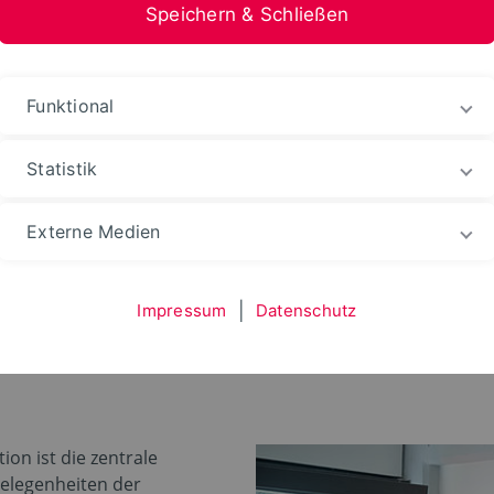
Speichern & Schließen
stfalen-Lippe
Funktional
ganisation
Verwaltung
Dezernat Personal und 
Statistik
Externe Medien
sonal und Organisatio
Impressum
|
Datenschutz
on ist die zentrale
gelegenheiten der