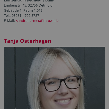
Lernzentrum Detmold | Dual³
Emilienstr. 45, 32756 Detmold
Gebäude 1, Raum 1.016
Tel.: 05261 - 702 5787
E-Mail:
sandra.terme(at)th-owl.de
Tanja Osterhagen