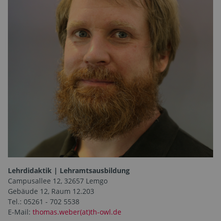
Lehrdidaktik | Lehramtsausbildung
Campusallee 12, 32657 Lemgo
Gebäude 12, Raum 12.203
Tel.: 05261 - 702 5538
E-Mail:
thomas.weber(at)th-owl.de