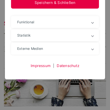
Speichern & Schließen
Schreiben Sie uns
Funktional
Statistik
Externe Medien
Impressum
|
Datenschutz