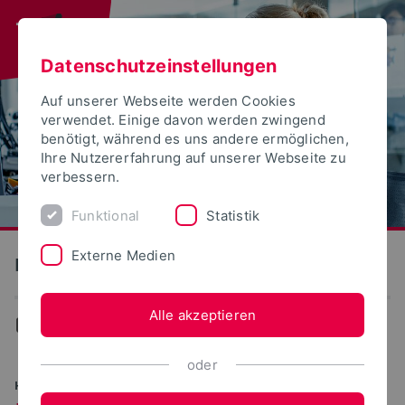
Datenschutzeinstellungen
Auf unserer Webseite werden Cookies
verwendet. Einige davon werden zwingend
benötigt, während es uns andere ermöglichen,
Ihre Nutzererfahrung auf unserer Webseite zu
verbessern.
Funktional
Statistik
Externe Medien
Informatik und Automation
Alle akzeptieren
Informatik und Automation
oder
HIER STUDIEREN. ZUKUNFT ERFINDEN.