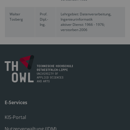
Walter
Prof.
Lehrgebiet: Datenverarbeitung,
Tosberg
Dipl.-
Ingenieurinformatik
Ing.
aktiver Dienst: 1966 - 1976;
verstorben 2006
E-Services
KIS-Portal
Nutzerverwaltung (IDM)