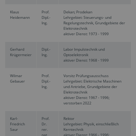
Klaus
Prof.
Dekan; Prodekan
Heidemann
Dipl.-
Lehrgebiet: Steuerungs- und
Ing.
Regelungstechnik, Grundgebiete der
Elektrotechnik
aktiver Dienst: 1973 - 1999
Gerhard
Dipl.-
Labor Impulstechnik und
Krügermeier
Ing.
Optoelektronik
aktiver Dienst: 1968 - 1999
Wilmar
Prof.
Vorsitz Prüfungsausschuss
Gebauer
Dipl.-
Lehrgebiet: Elektrische Maschinen
Ing.
und Antriebe, Grundgebiete der
Elektrotechnik
aktiver Dienst: 1967 - 1996;
verstorben 2022
Karl-
Prof.
Rektor
Friedrich
Dr.
Lehrgebiet: Physik, einschließlich
Saur
rer.
Kerntechnik
nat.
aktiver Dienst: 1966 - 1996;