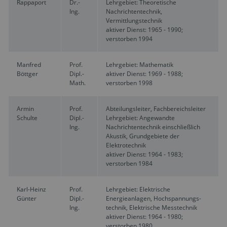
Rappaport
Dr.-
Lehrgebiet: Theoretische
Ing.
Nachrichtentechnik,
Vermittlungstechnik
aktiver Dienst: 1965 - 1990;
verstorben 1994
Manfred
Prof.
Lehrgebiet: Mathematik
Böttger
Dipl.-
aktiver Dienst: 1969 - 1988;
Math.
verstorben 1998
Armin
Prof.
Abteilungsleiter, Fachbereichsleiter
Schulte
Dipl.-
Lehrgebiet: Angewandte
Ing.
Nachrichtentechnik einschließlich
Akustik, Grundgebiete der
Elektrotechnik
aktiver Dienst: 1964 - 1983;
verstorben 1984
Karl-Heinz
Prof.
Lehrgebiet: Elektrische
Günter
Dipl.-
Energieanlagen, Hochspannungs-
Ing.
technik, Elektrische Messtechnik
aktiver Dienst: 1964 - 1980;
verstorben 1980