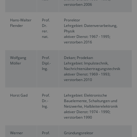
verstorben 2006
Hans-Walter
Prof.
Prorektor
Flender
Dr.
Lehrgebiet: Datenverarbeitung,
rer.
Physik
nat.
aktiver Dienst: 1967 - 1995;
verstorben 2016
Wolfgang
Prof.
Dekan; Prodekan
Möller
Dipl.-
Lehrgebiet: Impulstechnik,
Ing.
Nachrichtenübertragungstechnik
aktiver Dienst: 1969 - 1993;
verstorben 2010
Horst Gad
Prof.
Lehrgebiet: Elektronische
Dr.-
Bauelemente, Schaltungen und
Ing.
Netzwerke, Halbleiterelektronik
aktiver Dienst: 1974 - 1990;
verstorben 1990
Werner
Prof.
Gründungsrektor