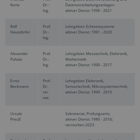
Korte
Dr.-
Datenverarbeitungsanlagen
Ing.
aktiver Dienst: 1996 - 2021
Rolf
Prof.
Lehrgebiet: Echtzeitsysteme
Hausdörfer
Dr.-
aktiver Dienst: 1991 - 2020
Ing.
Alexander
Prof.
Lehrgebiet: Messtechnik, Elektronik,
Puhala
Dr.-
Mathematik
Ing.
aktiver Dienst: 1990 - 2017
Ernst
Prof.
Lehrgebiet: Elektronik,
Beckmann
Dr.
Sensortechnik, Mikrosystemtechnik;
rer.
aktiver Dienst: 1990 - 2016
nat.
Ursula
Sekretariat, Prüfungsamt;
Preuß
aktiver Dienst: 1980 - 2016;
verstorben 2023