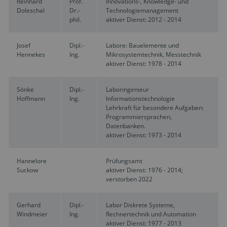
Reinhard
Prof.
Innovations-, Knowledge- und
Doleschal
Dr.-
Technologiemanagement
phil.
aktiver Dienst: 2012 - 2014
Josef
Dipl.-
Labore: Bauelemente und
Hennekes
Ing.
Mikrosystemtechnik, Messtechnik
aktiver Dienst: 1978 - 2014
Sönke
Dipl.-
Laboringenieur
Hoffmann
Ing.
Informationstechnologie
Lehrkraft für besondere Aufgaben:
Programmiersprachen,
Datenbanken.
aktiver Dienst: 1973 - 2014
Hannelore
Prüfungsamt
Suckow
aktiver Dienst: 1976 - 2014;
verstorben 2022
Gerhard
Dipl.-
Labor Diskrete Systeme,
Windmeier
Ing.
Rechnertechnik und Automation
aktiver Dienst: 1977 - 2013