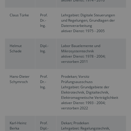
aktiver Dienst: 1974 - 2010
Claus Türke
Prof.
Lehrgebiet: Digitale Steuerungen
Dr.-
und Regelungen, Grundlagen der
Ing.
Datenverarbeitung
aktiver Dienst: 1975 - 2005
Helmut
Dipl.-
Labor Bauelemente und
Schade
Ing.
Mikrosystemtechnik
aktiver Dienst: 1978 - 2004;
verstorben 2011
Hans-Dieter
Prof.
Prodekan; Vorsitz
Schymroch
Dr.-
Prüfungsausschuss
Ing.
Lehrgebiet: Grundgebiete der
Elektrotechnik, Digitaltechnik,
Elektromagnetische Verträglichkeit
aktiver Dienst: 1993 - 2004;
verstorben 2022
Karl-Heinz
Prof.
Dekan; Prodekan
Berka
Dipl.-
Lehrgebiet: Regelungstechnik,