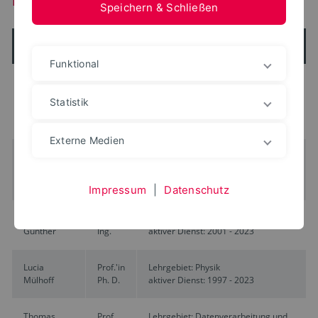
Speichern & Schließen
Name
Titel
Funktional
Uwe Meier
Prof.
Dekan, Prodekan
Dr.-
Lehrgebiet: Hochfrequenztechnik,
Statistik
Ing.
Grundgebiete Elektrotechnik
aktiver Dienst: 1993 - 2025
Externe Medien
Joachim
Prof.
Lehrgebiet: Bauelemente und
Vester
Dr.-
Hardware-Design
Ing.
aktiver Dienst: 1993 - 2024
Impressum
|
Datenschutz
Rainer
Dipl.-
Labor Hochfrequenztechnik
Günther
Ing.
aktiver Dienst: 2001 - 2023
Lucia
Prof.'in
Lehrgebiet: Physik
Mülhoff
Ph. D.
aktiver Dienst: 1997 - 2023
Thomas
Prof.
Lehrgebiet: Datenverarbeitung und