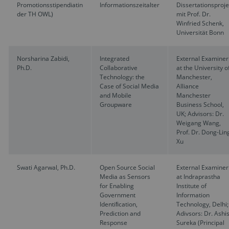
Promotionsstipendiatin
Informationszeitalter
Dissertationsproje
der TH OWL)
mit Prof. Dr.
Winfried Schenk,
Universität Bonn
Norsharina Zabidi,
Integrated
External Examiner
Ph.D.
Collaborative
at the University o
Technology: the
Manchester,
Case of Social Media
Alliance
and Mobile
Manchester
Groupware
Business School,
UK; Advisors: Dr.
Weigang Wang,
Prof. Dr. Dong-Lin
Xu
Swati Agarwal, Ph.D.
Open Source Social
External Examiner
Media as Sensors
at Indraprastha
for Enabling
Institute of
Government
Information
Identiﬁcation,
Technology, Delhi;
Prediction and
Adivsors: Dr. Ashi
Response
Sureka (Principal