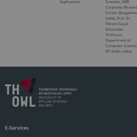
Applications
Scientist, ABB
Corporate Resear
Center, Bangalore
India), Prof. Dr.
Vikram Goyal
(Associate
Professor,
Department of
Computer Science
IIIT-Delhi, India)
E-Services