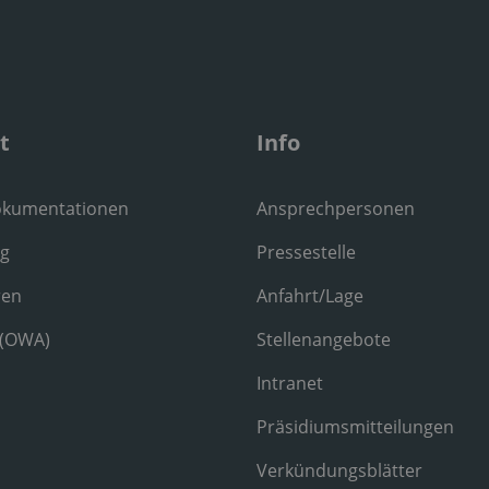
t
Info
okumentationen
Ansprechpersonen
ng
Pressestelle
ren
Anfahrt/Lage
 (OWA)
Stellenangebote
Intranet
Präsidiumsmitteilungen
Verkündungsblätter