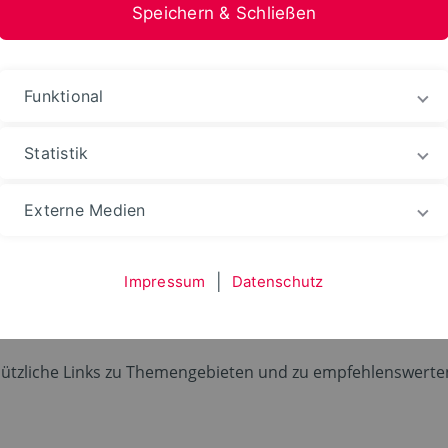
Speichern & Schließen
Funktional
Statistik
tomation
Fachbereich
Fachgebiete
Mathemat
Externe Medien
Impressum
|
Datenschutz
e nützliche Links zu Themengebieten und zu empfehlenswert