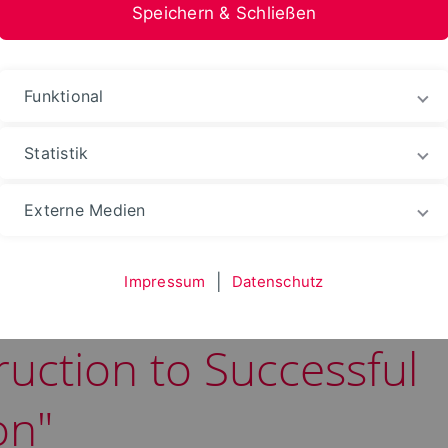
Speichern & Schließen
Funktional
Statistik
tomation
Fachbereich
Informationen
Nachri
Externe Medien
Impressum
|
Datenschutz
earch Area [X] Works
ruction to Successful
on"