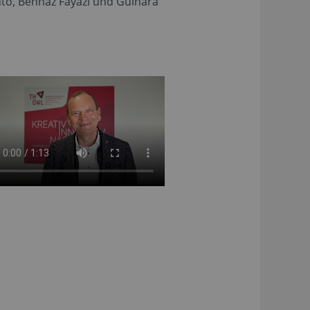
to, Behnaz Fayazi und Gulnara