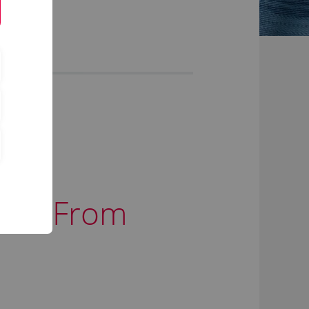
chten
hop "From