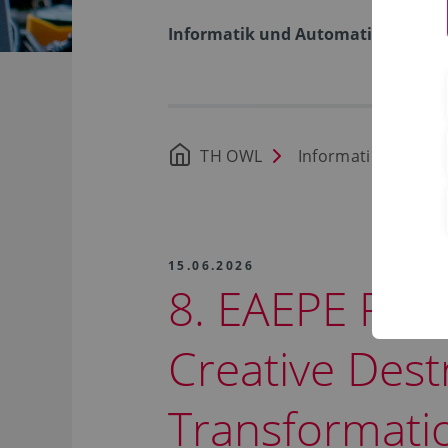
Informatik und Automation
TH OWL
Informatik und Au
15.06.2026
8. EAEPE Res
Creative Dest
Transformati