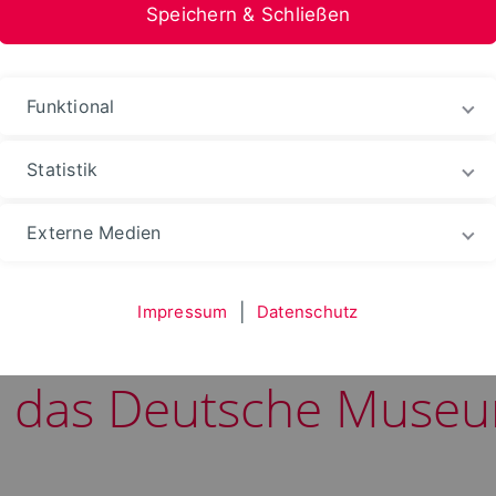
Speichern & Schließen
Funktional
Statistik
tomation
Fachbereich
Informationen
Nachri
Externe Medien
Impressum
|
Datenschutz
achen: inIT übergibt E
n das Deutsche Muse