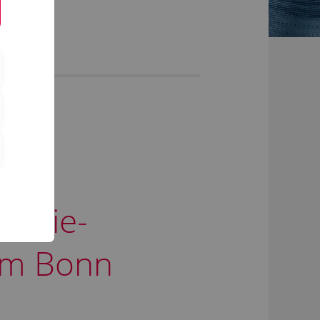
chten
nergie-
um Bonn