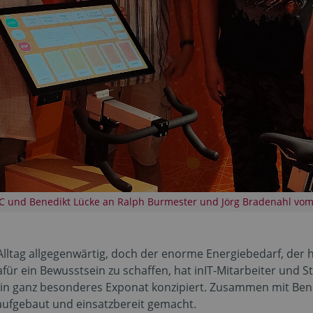
KC und Benedikt Lücke an Ralph Burmester und Jörg Bradenahl v
m Alltag allgegenwärtig, doch der enorme Energiebedarf, der
für ein Bewusstsein zu schaffen, hat inIT-Mitarbeiter und
in ganz besonderes Exponat konzipiert. Zusammen mit Bened
ufgebaut und einsatzbereit gemacht.