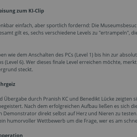
eisung zum KI-Clip
enkbar einfach, aber sportlich fordernd: Die Museumsbesuc
gesamt gilt es, sechs verschiedene Levels zu "ertrampeln", 
ben wie dem Anschalten des PCs (Level 1) bis hin zur absol
s (Level 6). Wer dieses finale Level erreichen möchte, merkt 
rgrund steckt.
hrgeiz
und Übergabe durch Pranish KC und Benedikt Lücke zeigten s
geistert. Nach dem erfolgreichen Aufbau ließen es sich die
emonstrator direkt selbst auf Herz und Nieren zu testen.
ein humorvoller Wettbewerb um die Frage, wer es am schnell
ooperation