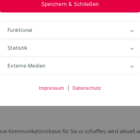
Speichern & Schließen
Funktional
Statistik
tomation
Studium
Nach dem Studium
Ehema
Externe Medien
udierende
Impressum
|
Datenschutz
ue Kommunikationsbasis für Sie zu schaffen, wird aktuell 