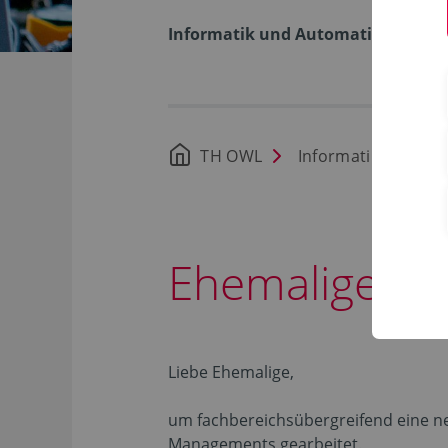
Informatik und Automation
TH OWL
Informatik und Au
Ehemalige St
Liebe Ehemalige,
um fachbereichsübergreifend eine ne
Managements gearbeitet.